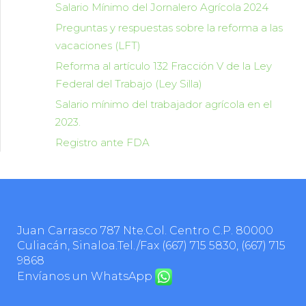
Salario Mínimo del Jornalero Agrícola 2024
Preguntas y respuestas sobre la reforma a las
vacaciones (LFT)
Reforma al artículo 132 Fracción V de la Ley
Federal del Trabajo (Ley Silla)
Salario mínimo del trabajador agrícola en el
2023.
Registro ante FDA
Juan Carrasco 787 Nte.Col. Centro C.P. 80000
Culiacán, Sinaloa.Tel./Fax
(667) 715 5830
,
(667) 715
9868
Envíanos un WhatsApp