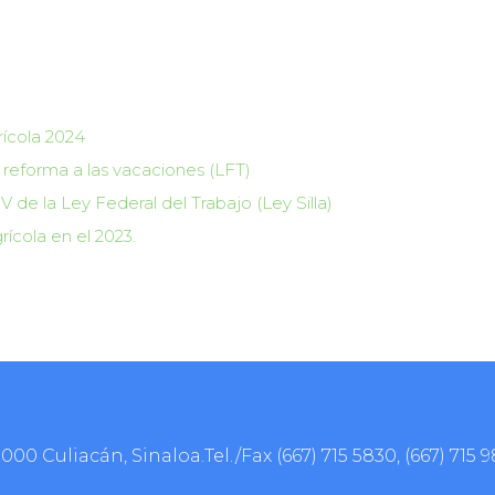
rícola 2024
 reforma a las vacaciones (LFT)
V de la Ley Federal del Trabajo (Ley Silla)
rícola en el 2023.
0000 Culiacán, Sinaloa.Tel./Fax
(667) 715 5830
,
(667) 715 