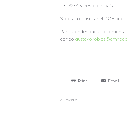
$234.51 resto del país.
Si desea consultar el DOF puede
Para atender dudas o comentario
correo
gustavo.robles@amhpac
Print
Email
Previous