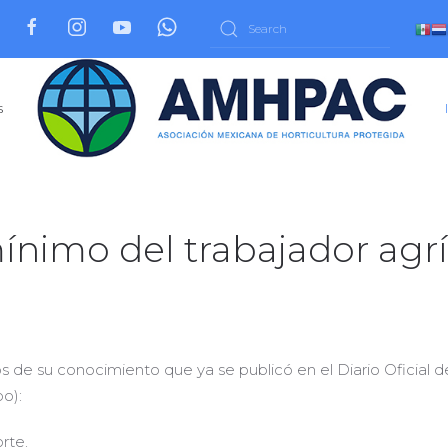
s
ínimo del trabajador agrí
de su conocimiento que ya se publicó en el Diario Oficial de
o):
orte.