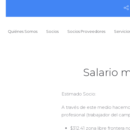
Quiénes Somos
Socios
Socios Proveedores
Servicio
Salario m
Estimado Socio:
A través de este medio hacemos 
profesional (trabajador del camp
$312.41 zona libre frontera n