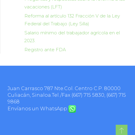
vacaciones (LFT)
Reforma al artículo 132 Fracción V de la Ley
Federal del Trabajo (Ley Silla)
Salario mínimo del trabajador agrícola en el
2023.
Registro ante FDA
Juan Carrasco 787 Nte.Col. Centro C.P. 80000
Culiacán, Sinaloa.Tel./Fax
(667) 715 5830
,
(667) 715
9868
Envíanos un WhatsApp