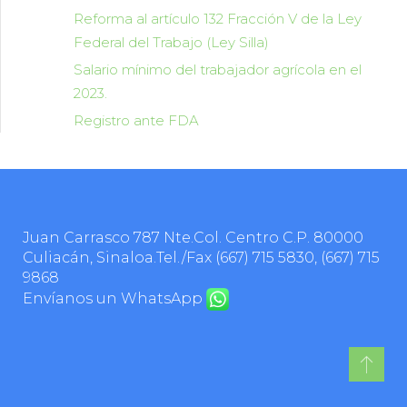
Reforma al artículo 132 Fracción V de la Ley
Federal del Trabajo (Ley Silla)
Salario mínimo del trabajador agrícola en el
2023.
Registro ante FDA
Juan Carrasco 787 Nte.Col. Centro C.P. 80000
Culiacán, Sinaloa.Tel./Fax
(667) 715 5830
,
(667) 715
9868
Envíanos un WhatsApp