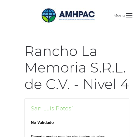
Menu
Rancho La
Memoria S.R.L.
de C.V. - Nivel 4
San Luis Potosí
No Validado
Reporta contar con los siguientes niveles: