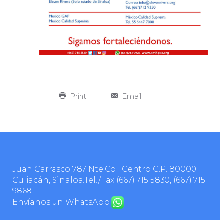
Print
Email
Juan Carrasco 787 Nte.Col. Centro C.P. 80000
Culiacán, Sinaloa.Tel./Fax
(667) 715 5830
,
(667) 715
9868
Envíanos un WhatsApp