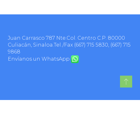
Juan Carrasco 787 Nte.Col. Centro C.P. 80000
Culiacán, Sinaloa.Tel./Fax
(667) 715 5830
,
(667) 715
9868
Envíanos un WhatsApp