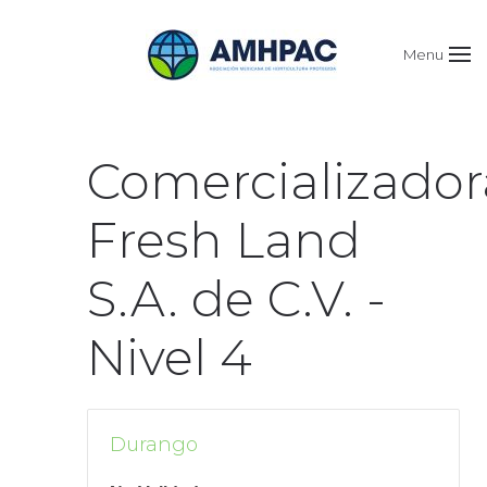
Menu
Comercializador
Fresh Land
S.A. de C.V. -
Nivel 4
Durango