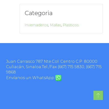
Categoria
Invernaderos
,
Mallas
,
Plasticos
Juan Carrasco 787 Nte.Col. Centro C.P. 80000
Culiacán, Sinaloa.Tel./Fax
(667) 715 5830
,
(667) 715
9868
Envíanos un WhatsApp