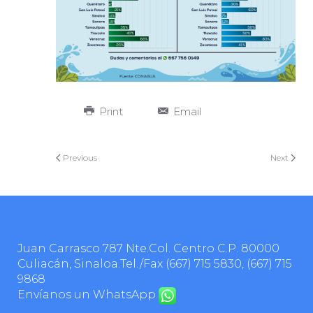
Print
Email
Previous
Next
Juan Carrasco 787 Nte.Col. Centro C.P. 80000
Culiacán, Sinaloa.Tel./Fax
(667) 715 5830
,
(667) 715
9868
Envíanos un WhatsApp