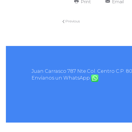
Print
Email
Previous
Juan Carrasco 787 Nte.Col. Centro C.P. 8
Envíanos un WhatsApp