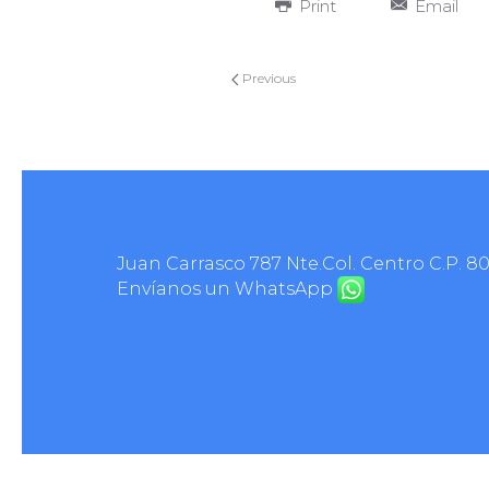
Print
Email
Previous
Juan Carrasco 787 Nte.Col. Centro C.P. 8
Envíanos un WhatsApp