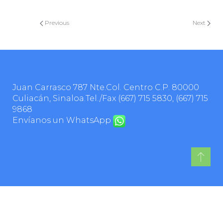
Previous
Next
Juan Carrasco 787 Nte.Col. Centro C.P. 80000
Culiacán, Sinaloa.Tel./Fax
(667) 715 5830
,
(667) 715
9868
Envíanos un WhatsApp